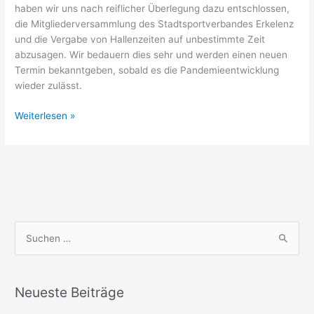
haben wir uns nach reiflicher Überlegung dazu entschlossen,
die Mitgliederversammlung des Stadtsportverbandes Erkelenz
und die Vergabe von Hallenzeiten auf unbestimmte Zeit
abzusagen. Wir bedauern dies sehr und werden einen neuen
Termin bekanntgeben, sobald es die Pandemieentwicklung
wieder zulässt.
Absage
Weiterlesen »
Mitgliederversammlung
und
Vergabe
von
Hallenzeiten
S
u
c
h
Neueste Beiträge
e