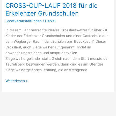
CROSS-CUP-LAUF 2018 für die
Erkelenzer Grundschulen
Sportveranstaltungen
/
Daniel
In diesem Jahr herrschte ideales Crosslaufwetter für über 210
Kinder der Erkelenzer Grundschulen und einer Gastschule aus
dem Wegberger Raum, der „Schule vom Beeckbach“. Dieser
Crosslauf, auch Ziegelweiherlauf genannt, findet im
abwechslungsreichen und anspruchsvollen
Ziegelweihergelände statt. Gleich nach dem Start musste der
Teufelsberg bezwungen werden, dann ging es am Ufer des
Ziegelweihergeländes entlang, die anstrengende
CROSS-
Weiterlesen »
CUP-
LAUF
2018
für
die
Erkelenzer