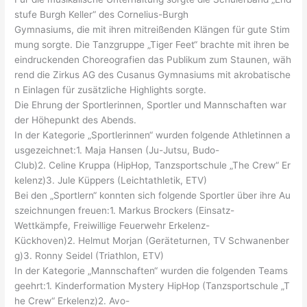
stufe Burgh Keller“ des Cornelius-Burgh
Gymnasiums, die mit ihren mitreißenden Klängen für gute Stim
mung sorgte. Die Tanzgruppe „Tiger Feet“ brachte mit ihren be
eindruckenden Choreografien das Publikum zum Staunen, wäh
rend die Zirkus AG des Cusanus Gymnasiums mit akrobatische
n Einlagen für zusätzliche Highlights sorgte.
Die Ehrung der Sportlerinnen, Sportler und Mannschaften war
der Höhepunkt des Abends.
In der Kategorie „Sportlerinnen“ wurden folgende Athletinnen a
usgezeichnet:1. Maja Hansen (Ju-Jutsu, Budo-
Club)2. Celine Kruppa (HipHop, Tanzsportschule „The Crew“ Er
kelenz)3. Jule Küppers (Leichtathletik, ETV)
Bei den „Sportlern“ konnten sich folgende Sportler über ihre Au
szeichnungen freuen:1. Markus Brockers (Einsatz-
Wettkämpfe, Freiwillige Feuerwehr Erkelenz-
Kückhoven)2. Helmut Morjan (Geräteturnen, TV Schwanenber
g)3. Ronny Seidel (Triathlon, ETV)
In der Kategorie „Mannschaften“ wurden die folgenden Teams
geehrt:1. Kinderformation Mystery HipHop (Tanzsportschule „T
he Crew“ Erkelenz)2. Avo-