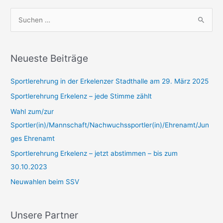
Grundschulen
S
u
c
h
Neueste Beiträge
e
Sportlerehrung in der Erkelenzer Stadthalle am 29. März 2025
n
n
Sportlerehrung Erkelenz – jede Stimme zählt
a
Wahl zum/zur
c
Sportler(in)/Mannschaft/Nachwuchssportler(in)/Ehrenamt/Jun
h
ges Ehrenamt
:
Sportlerehrung Erkelenz – jetzt abstimmen – bis zum
30.10.2023
Neuwahlen beim SSV
Unsere Partner