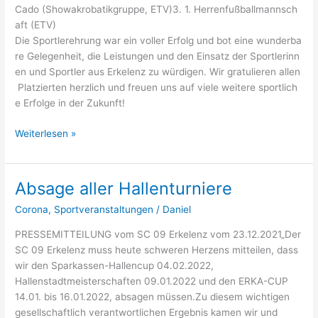
Cado (Showakrobatikgruppe, ETV)3. 1. Herrenfußballmannsch
aft (ETV)
Die Sportlerehrung war ein voller Erfolg und bot eine wunderba
re Gelegenheit, die Leistungen und den Einsatz der Sportlerinn
en und Sportler aus Erkelenz zu würdigen. Wir gratulieren allen
Platzierten herzlich und freuen uns auf viele weitere sportlich
e Erfolge in der Zukunft!
Sportlerehrung in der Erkelenzer Stadthalle am 29. März 2025
Weiterlesen »
Absage aller Hallenturniere
Corona
,
Sportveranstaltungen
/
Daniel
PRESSEMITTEILUNG vom SC 09 Erkelenz vom 23.12.2021„Der
SC 09 Erkelenz muss heute schweren Herzens mitteilen, dass
wir den Sparkassen-Hallencup 04.02.2022,
Hallenstadtmeisterschaften 09.01.2022 und den ERKA-CUP
14.01. bis 16.01.2022, absagen müssen.Zu diesem wichtigen
gesellschaftlich verantwortlichen Ergebnis kamen wir und