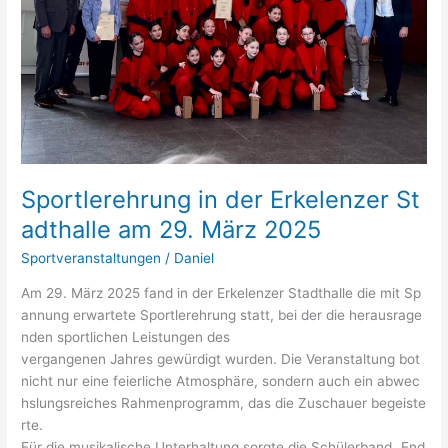
Sportlerehrung in der Erkelenzer St
adthalle am 29. März 2025
Sportveranstaltungen
/
Daniel
Am 29. März 2025 fand in der Erkelenzer Stadthalle die mit Sp
annung erwartete Sportlerehrung statt, bei der die herausrage
nden sportlichen Leistungen des
vergangenen Jahres gewürdigt wurden. Die Veranstaltung bot
nicht nur eine feierliche Atmosphäre, sondern auch ein abwec
hslungsreiches Rahmenprogramm, das die Zuschauer begeiste
rte.
Für die musikalische Unterhaltung sorgte die Schülerband „End